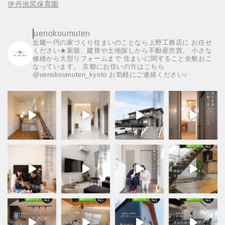
伊丹池尻保育園
uenokoumuten
近畿一円の家づくり住まいのことなら上野工務店に
お任せ
ください★新築、建替や土地探しから不動産売買。
小さな
修繕から大型リフォームまで
住まいに関すること全般おこ
なっています。
京都にお住いの方はこちら
@uenokoumuten_kyoto
お気軽にご連絡ください♪