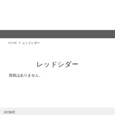
コ
ナ
ン
ビ
テ
ゲ
ン
ー
ツ
シ
レッドシダー
に
ョ
移
ン
動
に
HOME
レッドシダー
移
動
レッドシダー
投稿はありません。
HOME