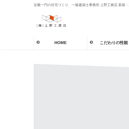
コ
ナ
近畿一円の住宅づくり、一級建築士事務所 上野工務店 新築
ン
ビ
テ
ゲ
ン
ー
ツ
シ
に
ョ
HOME
こだわりの性能
移
ン
動
に
移
動